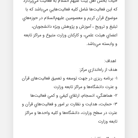
حيات بخش اهل بيت عليهم السلام به فعاليت مي‌پردازد
كه اين فعاليت‌ها شامل كليه فعاليت‌هايي مي‌باشد كه با
موضوع قرآن كريم و معصومين عليهم‌السلام در حوزه‌هاي
تبليغ و ترويج ، آموزش و پژوهش ويژه دانشجويان،
اعضاي هيئت علمي، و كاركنان وزارت متبوع و مراكز تابعه
و وابسته مي‌باشد.
اهداف:
هدف از راه‌اندازي مركز:
1- برنامه ریزی در جهت توسعه و تعميق فعاليت‌های قرآن
و عترت دانشگاه‌ها و مراكز تابعه وزارت
2- هماهنگي، انسجام، ارتقاي كيفي و كمي فعاليت‌ها
3- حمايت، هدايت و نظارت بر امور و فعاليت‌هاي قرآن و
عترت در سطح وزارت، دانشگاه‌ها و كليه واحدها و مراكز
تابعه وزارت