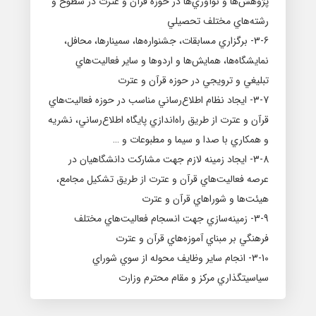
پژوهش‌ها و نوآوري‌ها در حوزه قرآن و عترت در سطوح و
رشته‌هاي مختلف تحصيلي
3-6- برگزاري مسابقات، جشنواره‌ها، سمينارها، محافل،
نمايشگاه‌ها، همايش‌ها و اردوها و ساير فعاليت‌هاي
تبليغي و ترويجي در حوزه قرآن و عترت
3-7- ايجاد نظام اطلاع‌رساني مناسب در حوزه فعاليت‌هاي
قرآن و عترت از طريق راه‌اندازي پايگاه اطلاع‌رساني، نشريه
و همكاري با صدا و سيما و مطبوعات و …
3-8- ايجاد زمينه لازم جهت مشاركت دانشگاهيان در
عرصه فعاليت‌هاي قرآن و عترت از طريق تشكيل مجامع،
هيئت‌ها و شوراهاي قرآن و عترت
3-9- زمينه‌سازي جهت انسجام فعاليت‌هاي مختلف
فرهنگي بر مبناي آموزه‌هاي قرآن و عترت
3-10- انجام ساير وظايف محوله از سوي شوراي
سياسيتگذاري مركز و مقام محترم وزارت